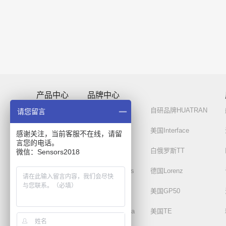
产品中心
品牌中心
力传感器
自研品牌-必优
自研品牌HUATRAN
请您留言
扭矩传感器
德国ME
美国Interface
感谢关注，当前客服不在线，请留
言您的电话。
测力平台
英国AML
白俄罗斯TT
微信：Sensors2018
位移传感器
土耳其Dynalabs
德国Lorenz
压力传感器
德国MMF
美国GP50
压电式传感器
美国SensorData
美国TE