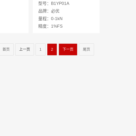
器
型号：B1YP01A
品牌：必优
量程：0-1kN
精度：1%FS
首页
上一页
1
2
下一页
尾页