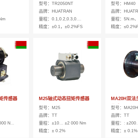
扭矩传感器
器
型号：TR2050NT
型号：HM40
品牌：HUATRAN
品牌：HUATR
Nm
量程：0.1,0.2,0.3,0....
量程：5N.m、1
精度：±0.1，±0.2%FS
精度：≤0.2%F
扭矩传感器
M25轴式动态扭矩传感器
MA20H双
传感器
型号：M25
型号：MA20
品牌：TT
品牌：TT
0 N...
量程：±10… ±2 000 Nm
量程：: ±200… 
精度：± 0.2%
精度：± 0.1%