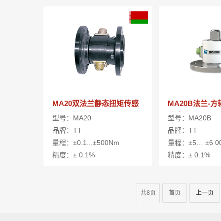
MA20双法兰静态扭矩传感
MA20B法兰-
器
传感器
型号：MA20
型号：MA20B
品牌：TT
品牌：TT
量程：±0.1...±500Nm
量程：±5… ±6 0
精度：± 0.1%
精度：± 0.1%
共8页
首页
上一页