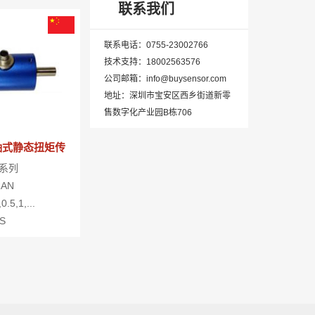
联系我们
联系电话：0755-23002766
技术支持：18002563576
公司邮箱：info@buysensor.com
地址：深圳市宝安区西乡街道新零
售数字化产业园B栋706
列轴式静态扭矩传
5系列
AN
.5,1,...
S