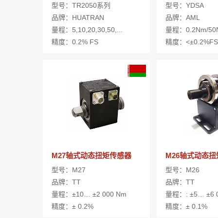
矩
型号：TR2050系列
型号：YDSA
品牌：HUATRAN
品牌：AML
量程：5,10,20,30,50,...
量程：0.2Nm/50
精度：0.2% FS
精度：<±0.2%FS
M27轴式动态扭矩传感器
M26轴式动态
型号：M27
型号：M26
品牌：TT
品牌：TT
量程：±10… ±2 000 Nm
量程：: ±5… ±6 00
精度：± 0.2%
精度：± 0.1%