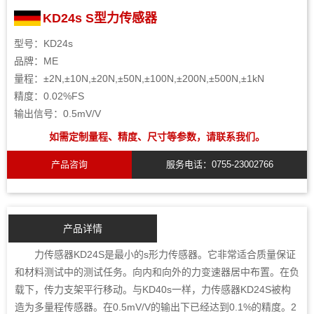
KD24s S型力传感器
型号：KD24s
品牌：ME
量程：±2N,±10N,±20N,±50N,±100N,±200N,±500N,±1kN
精度：0.02%FS
输出信号：0.5mV/V
如需定制量程、精度、尺寸等参数，请联系我们。
产品咨询
服务电话：0755-23002766
产品详情
力传感器KD24S是最小的s形力传感器。它非常适合质量保证
和材料测试中的测试任务。向内和向外的力变速器居中布置。在负
载下，传力支架平行移动。与KD40s一样，力传感器KD24S被构
造为多量程传感器。在0.5mV/V的输出下已经达到0.1%的精度。2