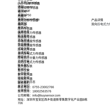
土耳其Dynalabs
LVDT位移传感器
德国Lorenz
拉绳位移传感器
德国MMF
电子尺
美国GP50
光栅尺
美国SensorData
产品详情
激光位移传感器
美国TE
双向
压电式力
编码器
美国ATI
压力传感器
应用场景
通用型压力传感器
航天航空
加速度传感器
汽车测试
单轴加速度传感器
医疗器械
三轴加速度传感器
试验台架
压电式传感器
海洋船舶
单向压电式力传感器
精密机床
压电式三分量力传感器
光伏行业
双向压电式力传感器
联系我们
放大器仪表
新闻中心
显示仪表
公司新闻
数字放大器
行业新闻
模拟放大器
网站更新日志
联系我们
关于我们
联系电话：0755-23002766
公司简介
技术支持：18002563576
公司邮箱：info@buysensor.com
地址：深圳市宝安区西乡街道新零售数字化产业园B栋
706