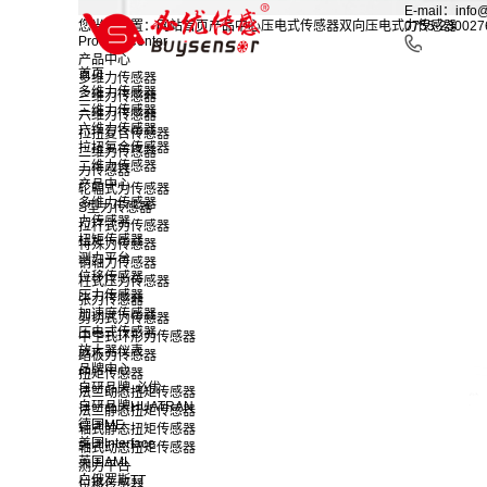
E-mail：info
您当前位置：
网站首页
产品中心
压电式传感器
双向压电式力传感器
0755-230027
Product Center
产品中心
首页
多维力传感器
多维力传感器
三维力传感器
三维力传感器
六维力传感器
六维力传感器
拉扭复合传感器
拉扭复合传感器
二维力传感器
二维力传感器
力传感器
产品中心
轮辐式力传感器
多维力传感器
S型力传感器
力传感器
拉杆式力传感器
扭矩传感器
特殊力传感器
测力平台
销轴力传感器
位移传感器
柱式压力传感器
压力传感器
张力传感器
加速度传感器
剪切式力传感器
压电式传感器
中空式环形力传感器
放大器仪表
踏板力传感器
品牌中心
扭矩传感器
自研品牌-必优
法兰动态扭矩传感器
自研品牌HUATRAN
法兰静态扭矩传感器
德国ME
轴式静态扭矩传感器
美国Interface
轴式动态扭矩传感器
英国AML
测力平台
白俄罗斯TT
位移传感器