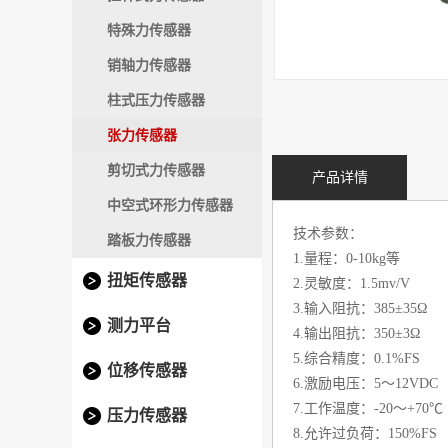
特殊力传感器
销轴力传感器
柱式压力传感器
张力传感器
剪切式力传感器
产品详情
中空式环形力传感器
技术参数：
踏板力传感器
1.量程：0-10kg等
扭矩传感器
2.灵敏度：1.5mv/V
3.输入阻抗：385±35Ω
测力平台
4.输出阻抗：350±3Ω
5.综合精度：0.1%FS
位移传感器
6.激励电压：5～12VDC
7.工作温度：-20～+70℃
压力传感器
8.允许过负荷：150%FS