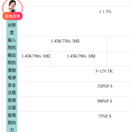
响
拉向/
≤
1.5%
压向
对称
度
输入
Ω
1.45K/750± 50
阻抗
输出
Ω
Ω
1.45K/700± 10
1.45K/700± 10
阻抗
激励
3~12V DC
电源
安全
150%F.S
过载
极限
300%F.S
过载
极限
75%F.S
侧向
力