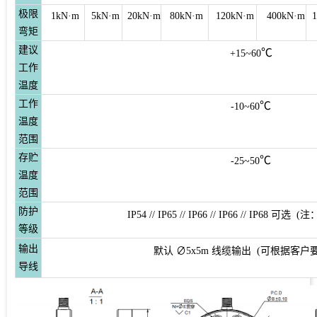
极限
1kN·m
5kN·m
20kN·m
80kN·m
120kN·m
400kN·m
弯矩
建议
℃
+15~60
工作
温度
工作
℃
-10~60
温度
范围
存贮
℃
-25~50
温度
范围
防护
IP54 // IP65 // IP66 // IP66 // IP6
等级
输出
默认 ∅5x5m 线缆输出 (可根据客户
导线