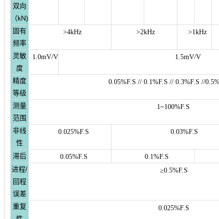
双向
（kN)
固有
>4kHz
>2kHz
>1kHz
频率
灵敏
1.0mV/V
1.5mV/V
度
精度
0.05%F.S // 0.1%F.S // 0.3%F.S //0
等级
测量
1~100%F.S
范围
非线
0.025%F.S
0.03%F.S
性
滞后
0.05%F.S
0.1%F.S
进程/
≥0.5%F.S
回程
误差
重复
0.025%F.S
性