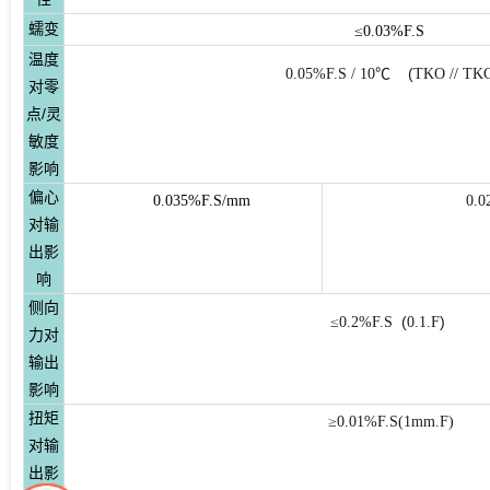
蠕变
≤0.03%F.S
温度
(
0.05%F.S / 10℃
TKO // TK
对零
点/灵
敏度
影响
偏心
0.035%F.S/mm
0.
对输
出影
响
侧向
(
)
≤0.2%F.S
0.1.F
力对
输出
影响
扭矩
≥0.01%F.S(1mm.F)
对输
出影