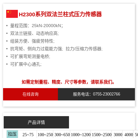
H2300系列双法兰柱式压力传感器
• 量程范围：25kN-20000kN；
• 双法兰链接、动态响应高;
• 组装方便、强疲劳特性;
• 抗弯矩、侧向力过载能力强; 拉力/压缩力传感器;
• 可扩展弯矩测量电桥;
• 可扩展中心通孔;
如需定制量程、精度、尺寸等参数，请联系我们。
在线咨询
服务电话：0755-23002766
产品详情
拉压
25~75
100~250
300~650
1000~1200
1500~2500
3000
4000
5