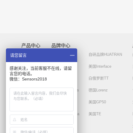
产品中心
品牌中心
力传感器
自研品牌-必优
自研品牌HUATRAN
请您留言
扭矩传感器
德国ME
美国Interface
感谢关注，当前客服不在线，请留
言您的电话。
测力平台
英国AML
白俄罗斯TT
微信：Sensors2018
位移传感器
土耳其Dynalabs
德国Lorenz
压力传感器
德国MMF
美国GP50
压电式传感器
美国SensorData
美国TE
放大器仪表
美国ATI