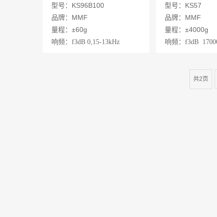
传感器
度传感器
型号：KS96B100
型号：KS57
品牌：MMF
品牌：MMF
量程：±60g
量程：±4000g
响频
：
f3dB 0,15-13kHz
响频
：
f3dB
1700
f10% 0,3-7,5kHz
f10% 110
f5% 0,45-6kHz
f5% 1Hz
共2页