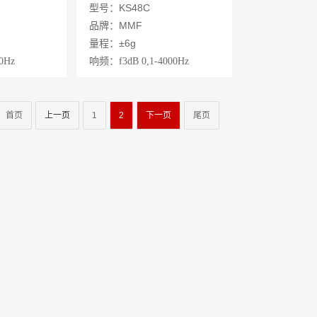
加速度传感器
型号：KS48C
品牌：MMF
量程：±6g
0Hz
响频
：
f3dB 0,1-4000Hz
00Hz
f10% 0,2-2600Hz
f5% 0,3-2000Hz
首页
上一页
1
2
下一页
尾页