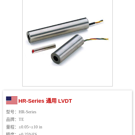
HR-Series 通用 LVDT
型号：
HR-Series
品牌
：
TE
量程：
±0.05~±10 in
精度：
±0.25%FS