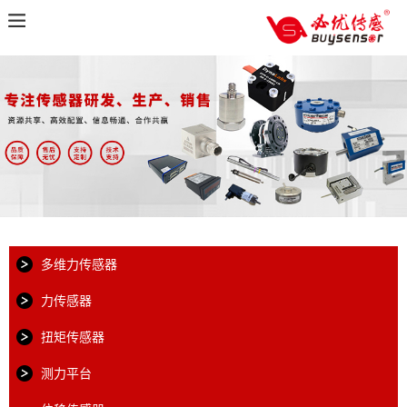
多维力传感器
力传感器
扭矩传感器
测力平台