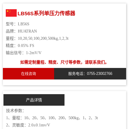
LB56S系列单压力传感器
型号：
LB56S
品牌：
HUATRAN
量程：
10
,
20
,
50
,
100
,
200
,
500kg
,
1
,
2
,
3t
精度：
0.05%
FS
输出信号：
1-2mV/V
如需定制量程、精度、尺寸等参数，请联系我们。
在线咨询
服务电话：0755-23002766
产品详情
技术参数：
1、量程：10、20、50、100、200、500kg、1、2、3t
2、灵敏度：2.0±0.1mv/V