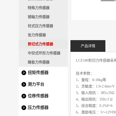
特殊力传感器
销轴力传感器
柱式压力传感器
张力传感器
剪切式力传感器
产品详情
中空式环形力传感器
LCZ180剪切力传感器采用
踏板力传感器
扭矩传感器
技术参数：
1、量程：0-10kg等
测力平台
2、灵敏度：1.0-2.0mv/V
3、输入阻抗 ：385±35Ω
位移传感器
4、输出阻抗：350±3 Ω
5、综合精度：0.2%F•S
压力传感器
6、激励电压 ：5～12VD