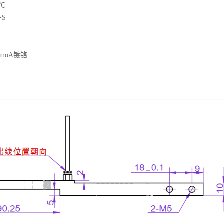
℃
•S
moA镀铬