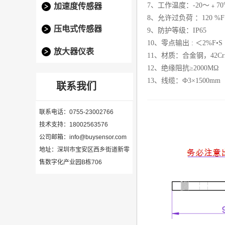
7、工作温度：-20～﹢70
加速度传感器
8、允许过负荷 ：120 %F
压电式传感器
9、防护等级：IP65
10、零点输出 : ＜2%F•S
放大器仪表
11、材质：合金钢，42Cr
12、绝缘阻抗≥2000MΩ
13、线缆：Ф3×1500mm
联系我们
联系电话：0755-23002766
技术支持：18002563576
公司邮箱：info@buysensor.com
地址：深圳市宝安区西乡街道新零
售数字化产业园B栋706