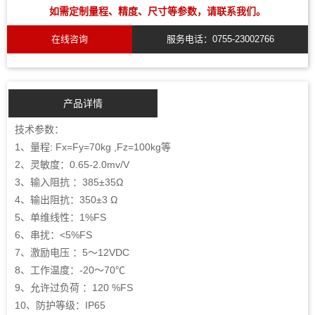
如需定制量程、精度、尺寸等参数，请联系我们。
在线咨询
服务电话：0755-23002766
产品详情
技术参数：
1、量程: Fx=Fy=70kg ,Fz=100kg等
2、灵敏度：0.65-2.0mv/V
3、输入阻抗 ：385±35Ω
4、输出阻抗：350±3 Ω
5、单维线性：1%FS
6、串扰：<5%FS
7、激励电压 ：5～12VDC
8、工作温度：-20～70℃
9、允许过负荷 ：120 %FS
10、防护等级：IP65