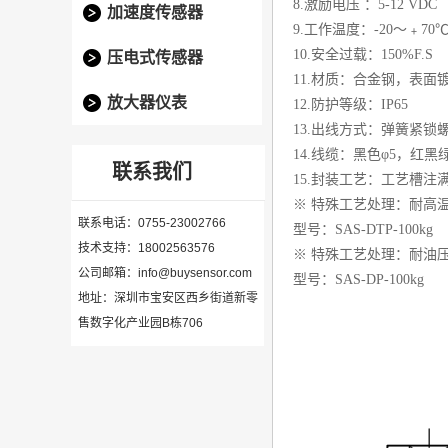
8.激励电压 ：5-12 VDC
加速度传感器
9.工作温度：-20～﹢70
10.安全过载：150%F.S
压电式传感器
11.材质：合金钢，表面
放大器仪表
12.防护等级：IP65
13.出线方式：弹簧紧锁
14.线缆：黑色φ5，红黑
联系我们
15.封装工艺：工艺槽注
※ 特殊工艺处理：耐高温1
联系电话：0755-23002766
型号：
SAS-DTP-100kg
技术支持：18002563576
※ 特殊工艺处理：耐油压1
公司邮箱：info@buysensor.com
型号：
SAS-DP-100kg
地址：深圳市宝安区西乡街道新零
售数字化产业园B栋706