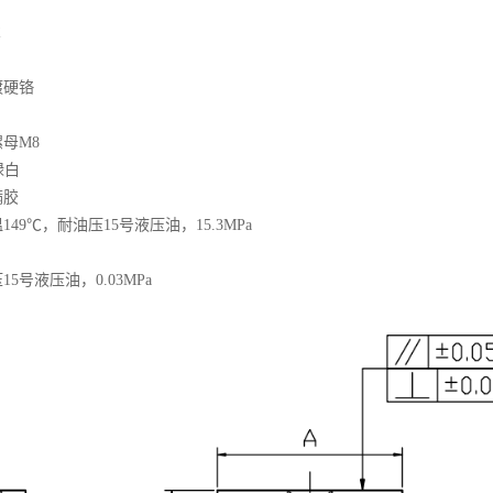
℃
镀硬铬
螺母M8
绿白
满胶
49℃，耐油压15号液压油，15.3MPa
5号液压油，0.03MPa