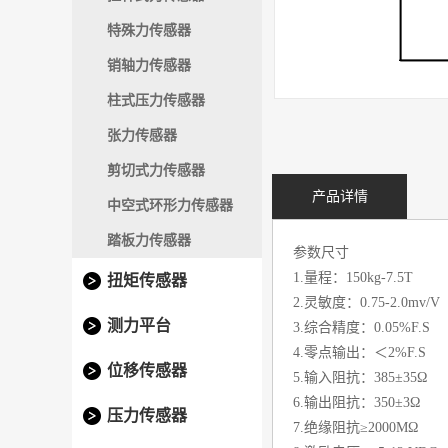
特殊力传感器
销轴力传感器
柱式压力传感器
张力传感器
剪切式力传感器
产品详情
中空式环形力传感器
踏板力传感器
参数尺寸
1.量程：150kg-7.5T
扭矩传感器
2.灵敏度：0.75-2.0mv/V
测力平台
3.综合精度：0.05%F.S
4.零点输出：＜2%F.S
位移传感器
5.输入阻抗：385±35Ω
6.输出阻抗：350±3Ω
压力传感器
7.绝缘阻抗≥2000MΩ